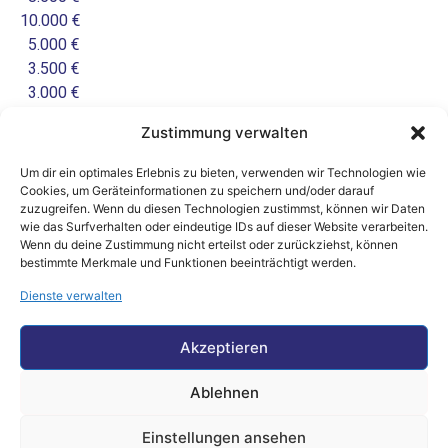
10.000 €
5.000 €
3.500 €
3.000 €
3.500 €
Zustimmung verwalten
3.000 €
3.000 €
Um dir ein optimales Erlebnis zu bieten, verwenden wir Technologien wie
15.000 €
Cookies, um Geräteinformationen zu speichern und/oder darauf
zuzugreifen. Wenn du diesen Technologien zustimmst, können wir Daten
2.000 €
wie das Surfverhalten oder eindeutige IDs auf dieser Website verarbeiten.
7.000 €
Wenn du deine Zustimmung nicht erteilst oder zurückziehst, können
bestimmte Merkmale und Funktionen beeinträchtigt werden.
Dienste verwalten
Sie möchten Sponsor der ABD Tagung 2025 sein?
Dann richten Sie Ihre Anfrage bitte via E-Mail an Herrn
Akzeptieren
Alexander Meurer unter: am@ecm-koeln.com
.
Ablehnen
Einstellungen ansehen